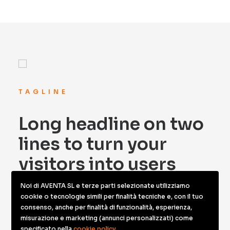
Contatti
TAGLINE
Long headline on two
lines to turn your
visitors into users
Noi di AVENTA SL e terze parti selezionate utilizziamo
cookie o tecnologie simili per finalità tecniche e, con il tuo
Change the color to match your brand or vision, add your
consenso, anche per finalità di funzionalità, esperienza,
logo, choose the perfect layout, modify menu settings,
misurazione e marketing (annunci personalizzati) come
add animations, add shape dividers, increase
specificato nella
cookie policy
.