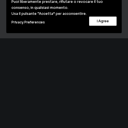
Puoi liberamente prestare, rifiutare o revocare il tuo
C/ Moreto, 15 5º Izq. 28014 Madrid
consenso, in qualsiasi momento.
NIF B01880582
Usa il pulsante “Accetta” per acconsentire.
I Agree
Privacy Preferences
Via Paola Falconieri, 49 - Roma
06.4525.6950
353.332.4114
Privacy Policy
Cookie Policy