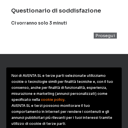
Questionario di soddisfazione
Ci vorranno solo 3 minuti
Prosegui
Noi di AVENTA SL e terze parti selezionate utilizziamo
AVENTA SL
cookie o tecnologie simili per finalità tecniche e, con il tuo
consenso, anche per finalità di funzionalità, esperienza,
La società Aventa SL Commercializza in ITALIA prodotti
misurazione e marketing (annunci personalizzati) come
per la Meypar SL (Gruppo Oliva Torras S.A.)
specificato nella
cookie policy
.
AVENTA SL e terzi possono monitorare il tuo
comportamento in Internet per rendere i contenuti e gli
Aparcamientos y Venta de Automatizacion
annunci pubblicitari più rilevanti per i tuoi interessi tramite
utilizzo di cookie di terze parti.
SL